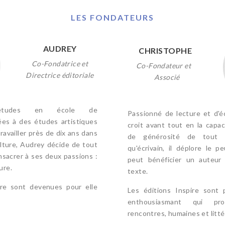
LES FONDATEURS
AUDREY
CHRISTOPHE
Co-Fondatrice et
Co-Fondateur et
Directrice éditoriale
Associé
tudes en école de
Passionné de lecture et d'é
es à des études artistiques
croit avant tout en la capac
ravailler près de dix ans dans
de générosité de tout
ulture, Audrey décide de tout
qu'écrivain, il déplore le 
nsacrer à ses deux passions :
peut bénéficier un auteur 
ure.
texte.
ire sont devenues pour elle
Les éditions Inspire sont 
enthousiasmant qui pr
rencontres, humaines et litté