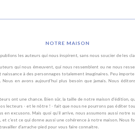
NOTRE MAISON
 publions les auteurs qui nous inspirent, sans nous soucier de les cl
auteurs qui nous émeuvent, qui nous ressemblent ou ne nous ressem
nt naissance à des personnages totalement imaginaires. Peu importe !
re. Nous en avons aujourd'hui plus besoin que jamais. Nous éditon
teurs ont une chance. Bien sûr, la taille de notre maison d'édition, q
os lecteurs - et le nôtre ! - fait que nous ne pourrons pas éditer t
s en excusons. Mais quoi qu'il arrive, nous assumons aussi notre su
t, et c'est ce qui donne aussi une cohérence à notre maison. Nous 
travailler d'arrache-pied pour vous faire connaitre.