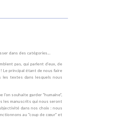
asser dans des catégories...
blent pas, qui parlent d'eux, de
 Le principal étant de nous faire
s les textes dans lesquels nous
ue l'on souhaite garder "humaine",
ous les manuscrits qui nous seront
bjectivité dans nos choix : nous
fonctionnons au "coup de cœur" et