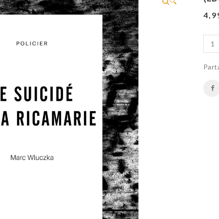
🔍
4,
Part