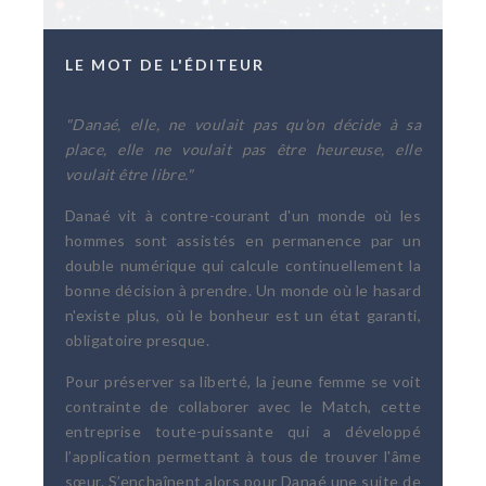
LE MOT DE L'ÉDITEUR
"Danaé, elle, ne voulait pas qu'on décide à sa
place, elle ne voulait pas être heureuse, elle
voulait être libre."
Danaé vit à contre-courant d'un monde où les
hommes sont assistés en permanence par un
double numérique qui calcule continuellement la
bonne décision à prendre. Un monde où le hasard
n'existe plus, où le bonheur est un état garanti,
obligatoire presque.
Pour préserver sa liberté, la jeune femme se voit
contrainte de collaborer avec le Match, cette
entreprise toute-puissante qui a développé
l’application permettant à tous de trouver l'âme
sœur. S’enchaînent alors pour Danaé une suite de