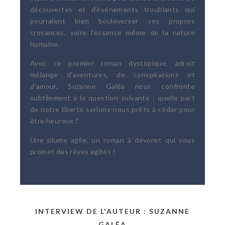
découvertes et d’événements troublants qui
pourraient bien bouleverser ses propres
croyances, voire l’essence même de la nature
humaine.
Avec ce premier roman dystopique, adroit
mélange d’aventures, de conspirations et
d’amour, Suzanne Galéa nous confronte
subtilement à la question suivante : quelle part
de notre liberté serions-nous prêts à céder pour
être heureux ?
Une plume agile, un roman à dévorer, qui vous
promet des rêves agités !
INTERVIEW DE L'AUTEUR : SUZANNE
GALÉA