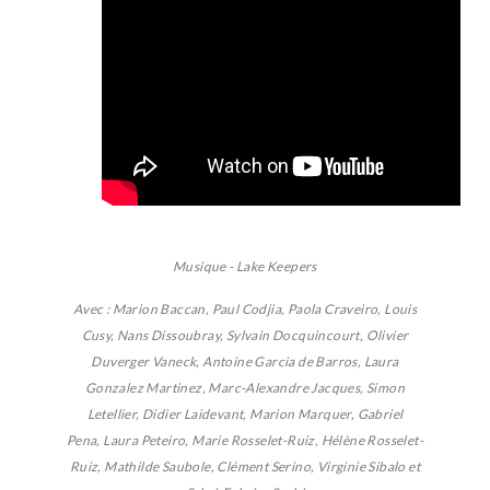
Musique - Lake Keepers
Avec : Marion Baccan, Paul Codjia, Paola Craveiro, Louis
Cusy, Nans Dissoubray, Sylvain Docquincourt, Olivier
Duverger Vaneck, Antoine Garcia de Barros, Laura
Gonzalez Martinez, Marc-Alexandre Jacques, Simon
Letellier, Didier Laidevant, Marion Marquer, Gabriel
Pena, Laura Peteiro, Marie Rosselet-Ruiz, Hélène Rosselet-
Ruiz, Mathilde Saubole, Clément Serino, Virginie Sibalo et