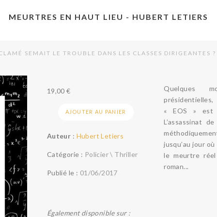
MEURTRES EN HAUT LIEU - HUBERT LETIERS
CLAMÉ SEMAIT LE TROUBLE DANS LES CLASSES DIRIGEANTES ?
Quelques mo
19,00
€
présidentielle
« EOS » est e
AJOUTER AU PANIER
L’assassinat d
méthodiquemen
Auteur
:
Hubert Letiers
jusqu’au jour où
Catégorie :
Policier \ Thriller
le meurtre rée
roman...
Publié le :
01/06/2017
Également disponible sur :