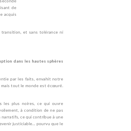
a seconde
nisant de
te acquis
s transition, et sans tolérance ni
ruption dans les hautes sphères
tie par les faits, envahit notre
, mais tout le monde est écœuré.
.
s les plus noires, ce qui ouvre
voilement, à condition de ne pas
 narratifs, ce qui contribue à une
enir justiciable... pourvu que le