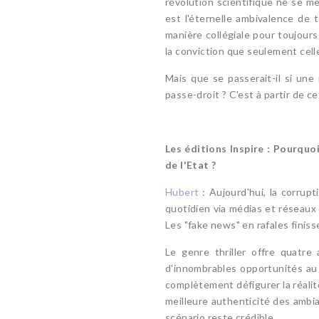
révolution scientifique ne se me
est l'éternelle ambivalence de 
manière collégiale pour toujours o
la conviction que seulement cell
Mais que se passerait-il si une i
passe-droit ? C'est à partir de c
Les éditions Inspire
: Pourquoi
de l'Etat ?
Hubert
: Aujourd'hui, la corrup
quotidien via médias et réseaux
Les "fake news" en rafales finiss
Le genre thriller offre quatre
d'innombrables opportunités au 
complètement défigurer la réalité
meilleure authenticité des ambia
scénario reste crédible.