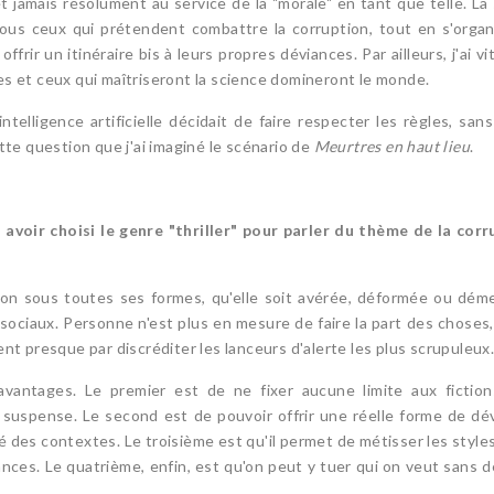
t jamais résolument au service de la "morale" en tant que telle. L
tous ceux qui prétendent combattre la corruption, tout en s'orga
ffrir un itinéraire bis à leurs propres déviances. Par ailleurs, j'ai vi
es et ceux qui maîtriseront la science domineront le monde.
ntelligence artificielle décidait de faire respecter les règles, san
ette question que j'ai imaginé le scénario de
Meurtres en haut lieu
.
 avoir choisi le genre "thriller" pour parler du thème de la cor
tion sous toutes ses formes, qu'elle soit avérée, déformée ou démen
 sociaux. Personne n'est plus en mesure de faire la part des choses
ent presque par discréditer les lanceurs d'alerte les plus scrupuleux
 avantages. Le premier est de ne fixer aucune limite aux fiction
suspense. Le second est de pouvoir offrir une réelle forme de dé
 des contextes. Le troisième est qu'il permet de métisser les styles
nces. Le quatrième, enfin, est qu'on peut y tuer qui on veut sans dev