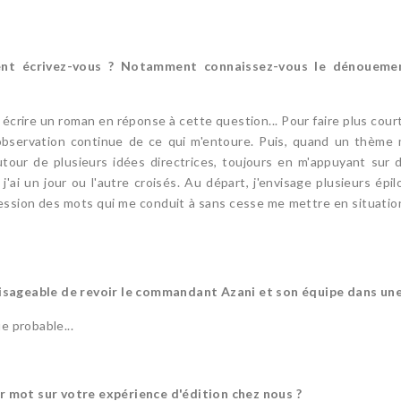
ent écrivez-vous ? Notamment connaissez-vous le dénoueme
s écrire un roman en réponse à cette question... Pour faire plus court
bservation continue de ce qui m'entoure. Puis, quand un thème m'a
tour de plusieurs idées directrices, toujours en m'appuyant sur 
j'ai un jour ou l'autre croisés. Au départ, j'envisage plusieurs épil
session des mots qui me conduit à sans cesse me mettre en situation 
envisageable de revoir le commandant Azani et son équipe dans un
e probable...
er mot sur votre expérience d'édition chez nous ?