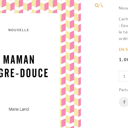
🔍
Nouv
L’ac
: Ep
le t
ordin
EN 
1,
Part