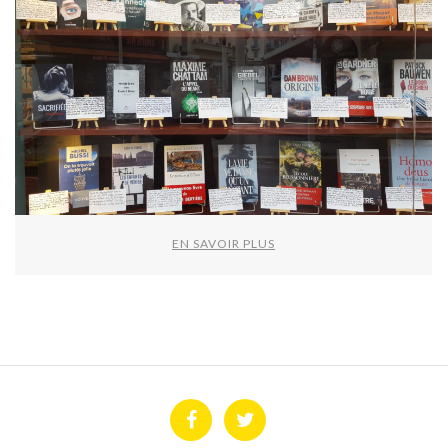
EN SAVOIR PLUS