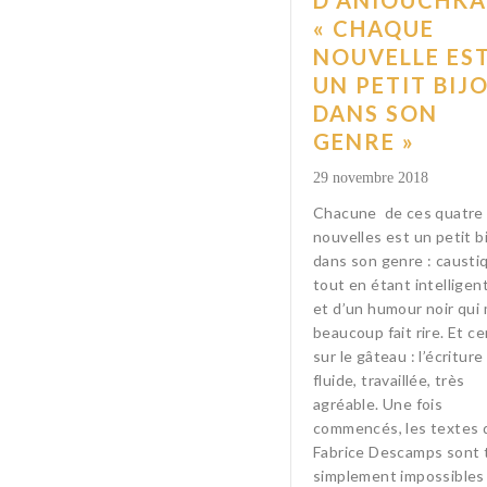
D’ANIOUCHKA 
« CHAQUE
NOUVELLE ES
UN PETIT BIJ
DANS SON
GENRE »
29 novembre 2018
Chacune de ces quatre
nouvelles est un petit b
dans son genre : causti
tout en étant intelligen
et d’un humour noir qui 
beaucoup fait rire. Et ce
sur le gâteau : l’écriture
fluide, travaillée, très
agréable. Une fois
commencés, les textes 
Fabrice Descamps sont 
simplement impossibles