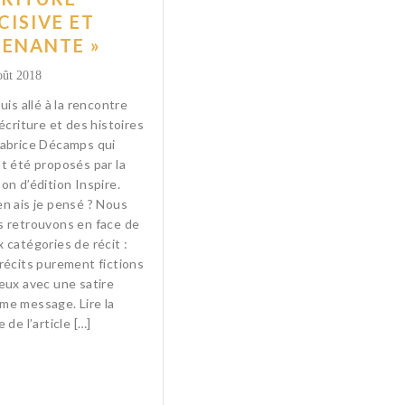
CISIVE ET
ENANTE »
oût 2018
uis allé à la rencontre
’écriture et des histoires
Fabrice Décamps qui
t été proposés par la
on d’édition Inspire.
n ais je pensé ? Nous
s retrouvons en face de
 catégories de récit :
récits purement fictions
eux avec une satire
me message. Lire la
e de l’article […]