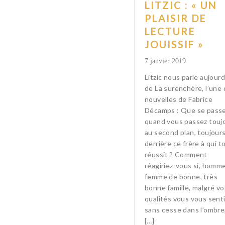
LITZIC : « UN
PLAISIR DE
LECTURE
JOUISSIF »
7 janvier 2019
Litzic nous parle aujourd
de La surenchère, l’une
nouvelles de Fabrice
Décamps : Que se passe-
quand vous passez touj
au second plan, toujour
derrière ce frère à qui t
réussit ? Comment
réagiriez-vous si, homm
femme de bonne, très
bonne famille, malgré vo
qualités vous vous sent
sans cesse dans l’ombre,
[…]