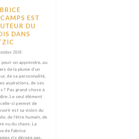
BRICE
ÉCAMPS EST
AUTEUR DU
IS DANS
TZIC
cembre 2018
 peut-on apprendre, au
ers de la plume d’un
ur, de sa personnalité,
es aspirations, de ses
s ? Pas grand-chose à
 dire. Le seul élément
celle-ci permet de
uvrir est sa vision du
e, de l’être humain, de
dre ou du chaos. La
e de Fabrice
amps n’y déroge pas.