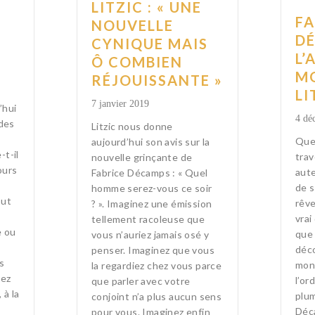
LITZIC : « UNE
FA
NOUVELLE
D
CYNIQUE MAIS
L’
Ô COMBIEN
MO
RÉJOUISSANTE »
LI
7 janvier 2019
’hui
4 dé
 des
Litzic nous donne
Que
aujourd’hui son avis sur la
t-il
trav
nouvelle grinçante de
ours
aute
Fabrice Décamps : « Quel
s
de s
homme serez-vous ce soir
out
rêve
? ». Imaginez une émission
vrai
tellement racoleuse que
e ou
que 
vous n’auriez jamais osé y
déco
penser. Imaginez que vous
s
mond
la regardiez chez vous parce
iez
l’or
que parler avec votre
 à la
plum
conjoint n’a plus aucun sens
Déc
pour vous. Imaginez enfin