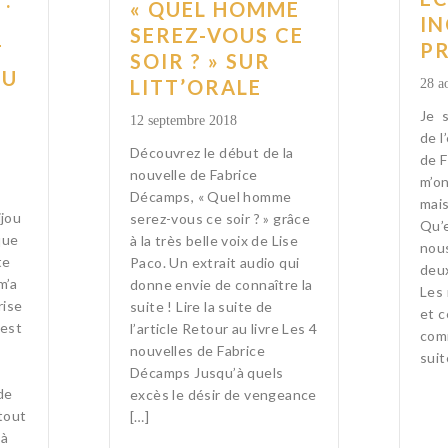
:
« QUEL HOMME
IN
SEREZ-VOUS CE
PR
T
SOIR ? » SUR
OU
LITT’ORALE
28 a
Je s
12 septembre 2018
de l
Découvrez le début de la
de 
nouvelle de Fabrice
m’on
Décamps, « Quel homme
mais
ijou
serez-vous ce soir ? » grâce
Qu’e
que
à la très belle voix de Lise
nou
te
Paco. Un extrait audio qui
deux
m’a
donne envie de connaître la
Les 
rise
suite ! Lire la suite de
et c
 est
l’article Retour au livre Les 4
com
nouvelles de Fabrice
suit
Décamps Jusqu’à quels
de
excès le désir de vengeance
tout
[…]
 à